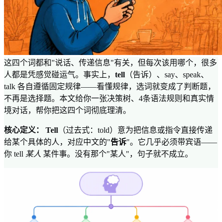
这四个词都和"说话、传递信息"有关，但每次该用哪个，很多
人都是凭感觉碰运气。事实上，
tell
（告诉）、say、speak、
talk 各自遵循固定规律——看懂规律，选词就变成了判断题，
不再是选择题。本文给你一张决策树、4条语法规则和真实情
境对话，帮你把这四个词彻底理清。
核心定义：
Tell
（过去式：told）意为把信息或指令直接传递
给某个具体的人，对应中文的"
告诉
"。它几乎必须带宾语——
你 tell
某人
某件事。没有那个"某人"，句子就不成立。