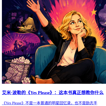
艾米·波勒的《Yes Please》：这本书真正想教你什么
《Yes Please》不是一本普通的明星回忆录，也不是励志手