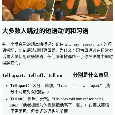
大多数人跳过的短语动词和习语
有一个反直觉的观点值得说：记住 tell、say、speak、talk 的短
语搭配，比记语法规则更重要。为什么？因为母语者在日常对
话里大量使用这些短语，任何决策树都帮不了你在语境中即时
理解它们。
Tell apart、tell off、tell on——分别是什么意思
Tell apart：
区分、辨别。"I can't tell the twins apart."（我
分不清这对双胞胎。）
Tell off：
训斥、责骂。"His boss told him off for being
late."（他老板因为他迟到把他骂了一顿。）在英式英语
里更常见，但美式英语也能听懂。