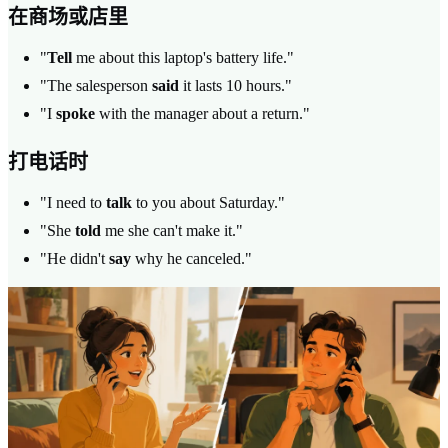
在商场或店里
"
Tell
me about this laptop's battery life."
"The salesperson
said
it lasts 10 hours."
"I
spoke
with the manager about a return."
打电话时
"I need to
talk
to you about Saturday."
"She
told
me she can't make it."
"He didn't
say
why he canceled."