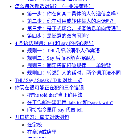
怎么每次都选对词？（一张决策树）
第一步：你在向某个具体的人传递信息吗？
第二步：你在引用或转述某人的原话吗？
第三步：是正式场合，或者信息单向传递？
第四步：是随意的双向闲聊？
4 条语法规则：tell 和 say 的核心差异
规则一：Tell 几乎必须带人作宾语
规则二：Say 后面不能直接跟人
规则三：固定搭配打破规律——单独背
规则四：转述别人的话时，两个词用法不同
Tell / Say / Speak / Talk 对比一览
你现在很可能正在犯的三个错误
把"he told that"当正确用法
在工作邮件里混用"talk to"和"speak with"
间接指令里用 say 代替 tell
开口练习：真实对话例句
在学校
在商场或店里