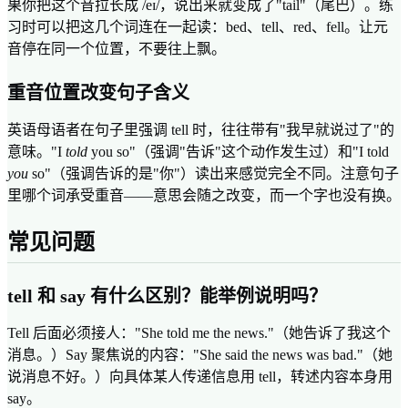
果你把这个音拉长成 /eɪ/，说出来就变成了"tail"（尾巴）。练
习时可以把这几个词连在一起读：bed、tell、red、fell。让元
音停在同一个位置，不要往上飘。
重音位置改变句子含义
英语母语者在句子里强调 tell 时，往往带有"我早就说过了"的
意味。"I
told
you so"（强调"告诉"这个动作发生过）和"I told
you
so"（强调告诉的是"你"）读出来感觉完全不同。注意句子
里哪个词承受重音——意思会随之改变，而一个字也没有换。
常见问题
tell 和 say 有什么区别？能举例说明吗？
Tell 后面必须接人："She told me the news."（她告诉了我这个
消息。）Say 聚焦说的内容："She said the news was bad."（她
说消息不好。）向具体某人传递信息用 tell，转述内容本身用
say。