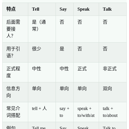
特点
Tell
Say
Speak
Talk
后面需
是（通
否
否
否
要接
常）
人？
用于引
很少
是
否
否
语？
正式程
中性
中性
正式
非正式
度
信息方
单向
单向
单向
双向
向
常见介
tell + 人
say +
speak +
talk +
词搭配
to
to/with/at
to/about
例句
Tell me
Say
Speak
Talk to