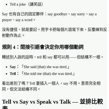
Tell a joke（講笑話）
Say 也有自己的固定夥伴：say goodbye、say sorry、say a
prayer、say a word。
沒有捷徑，就是要記。用字卡把每個片語寫下來，反覆練到反
射動作為止。
規則 4：間接引語會決定你用哪個動詞
轉述別人說的話時，tell 和 say 都可以用——但結構不一樣。
Say：
「She said (that) she was tired.」
Tell：
「She told me (that) she was tired.」
看出差別了嗎？Tell 要插入一個人，say 不用。意思完全相
同，但文法結構不同。
Tell vs Say vs Speak vs Talk — 並排比較
表