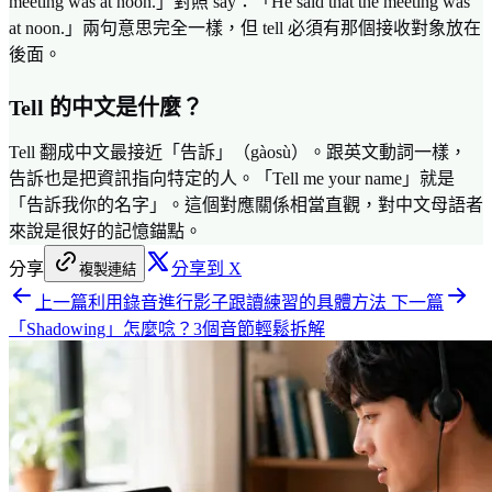
meeting was at noon.」對照 say：「He said that the meeting was
at noon.」兩句意思完全一樣，但 tell 必須有那個接收對象放在
後面。
Tell 的中文是什麼？
Tell 翻成中文最接近「告訴」（gàosù）。跟英文動詞一樣，
告訴也是把資訊指向特定的人。「Tell me your name」就是
「告訴我你的名字」。這個對應關係相當直觀，對中文母語者
來說是很好的記憶錨點。
分享
分享到 X
複製連結
上一篇
利用錄音進行影子跟讀練習的具體方法
下一篇
「Shadowing」怎麼唸？3個音節輕鬆拆解