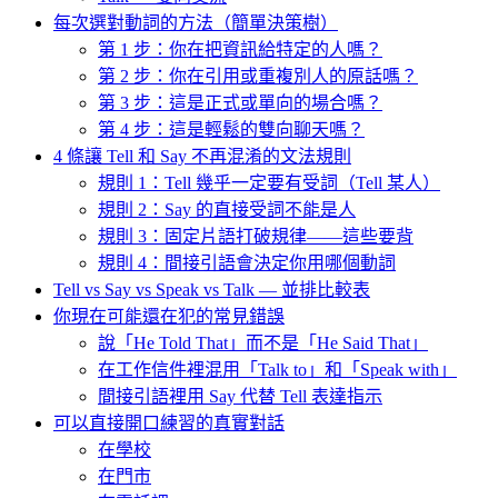
每次選對動詞的方法（簡單決策樹）
第 1 步：你在把資訊給特定的人嗎？
第 2 步：你在引用或重複別人的原話嗎？
第 3 步：這是正式或單向的場合嗎？
第 4 步：這是輕鬆的雙向聊天嗎？
4 條讓 Tell 和 Say 不再混淆的文法規則
規則 1：Tell 幾乎一定要有受詞（Tell 某人）
規則 2：Say 的直接受詞不能是人
規則 3：固定片語打破規律——這些要背
規則 4：間接引語會決定你用哪個動詞
Tell vs Say vs Speak vs Talk — 並排比較表
你現在可能還在犯的常見錯誤
說「He Told That」而不是「He Said That」
在工作信件裡混用「Talk to」和「Speak with」
間接引語裡用 Say 代替 Tell 表達指示
可以直接開口練習的真實對話
在學校
在門市