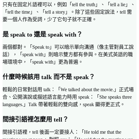
只有在固定片語裡可以，例如「tell the truth」、「tell a lie」、
「tell the time」、「tell a story」。除了這些固定說法，tell 需
要一個人作為受詞，少了它句子就不正確。
是 speak to 還是 speak with？
兩個都對。「Speak to」可以暗示單向溝通（像主管對員工說
話），「speak with」則暗示雙方都有參與。在美式英語的職
場環境中，「speak with」更為普遍。
什麼時候該用 talk 而不是 speak？
輕鬆的日常對話用 talk：「We talked about the movie.」正式場
合、公開演說或描述語言能力時用 speak：「She speaks three
languages.」Talk 帶著輕鬆的雙向感，speak 顯得更正式。
間接引語裡怎麼用 tell？
間接引語裡，tell 後面一定要接人：「He told me that the