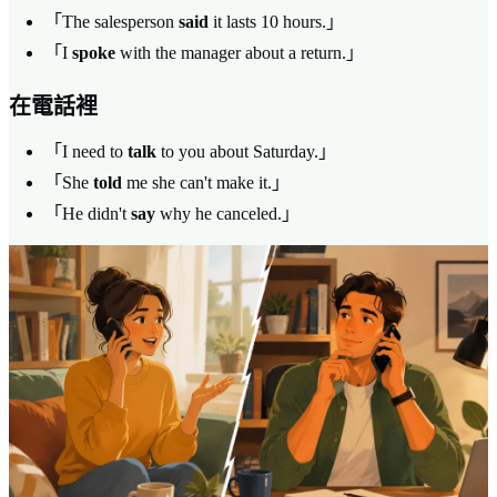
「The salesperson
said
it lasts 10 hours.」
「I
spoke
with the manager about a return.」
在電話裡
「I need to
talk
to you about Saturday.」
「She
told
me she can't make it.」
「He didn't
say
why he canceled.」