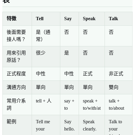
特徵
Tell
Say
Speak
Talk
後面需要
是（通
否
否
否
接人嗎？
常）
用來引用
很少
是
否
否
原話？
正式程度
中性
中性
正式
非正式
溝通方向
單向
單向
單向
雙向
常用介系
tell + 人
say +
speak +
talk +
詞
to
to/with/at
to/about
範例
Tell me
Say
Speak
Talk to
your
hello.
clearly.
your