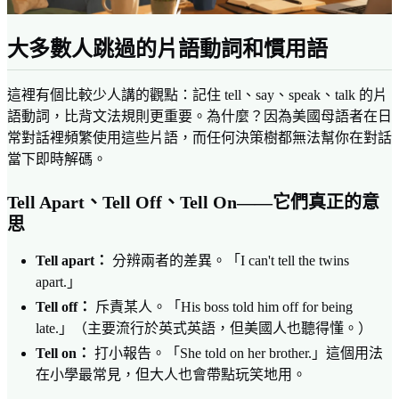
大多數人跳過的片語動詞和慣用語
這裡有個比較少人講的觀點：記住 tell、say、speak、talk 的片
語動詞，比背文法規則更重要。為什麼？因為美國母語者在日
常對話裡頻繁使用這些片語，而任何決策樹都無法幫你在對話
當下即時解碼。
Tell Apart、Tell Off、Tell On——它們真正的意
思
Tell apart：
分辨兩者的差異。「I can't tell the twins
apart.」
Tell off：
斥責某人。「His boss told him off for being
late.」（主要流行於英式英語，但美國人也聽得懂。）
Tell on：
打小報告。「She told on her brother.」這個用法
在小學最常見，但大人也會帶點玩笑地用。