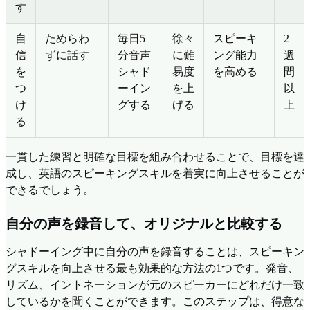
す
自
ためらわ
毎日5
徐々
スピーキ
2
信
ずに話す
分音声
に難
ング能力
週
を
シャド
易度
を高める
間
つ
ーイン
を上
以
け
グする
げる
上
る
一貫した練習と明確な目標を組み合わせることで、目標を達
成し、英語のスピーキングスキルを着実に向上させることが
できるでしょう。
自分の声を録音して、オリジナルと比較する
シャドーイング中に自分の声を録音することは、スピーキン
グスキルを向上させる最も効果的な方法の1つです。発音、
リズム、イントネーションが元のスピーカーにどれだけ一致
しているかを聞くことができます。このステップは、得意な