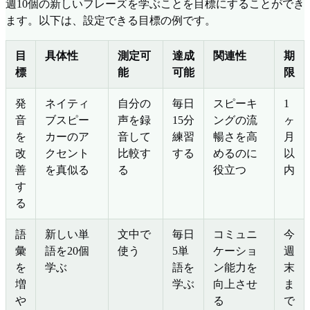
週10個の新しいフレーズを学ぶことを目標にすることができ
ます。以下は、設定できる目標の例です。
目
具体性
測定可
達成
関連性
期
標
能
可能
限
発
ネイティ
自分の
毎日
スピーキ
1
音
ブスピー
声を録
15分
ングの流
ヶ
を
カーのア
音して
練習
暢さを高
月
改
クセント
比較す
する
めるのに
以
善
を真似る
る
役立つ
内
す
る
語
新しい単
文中で
毎日
コミュニ
今
彙
語を20個
使う
5単
ケーショ
週
を
学ぶ
語を
ン能力を
末
増
学ぶ
向上させ
ま
や
る
で