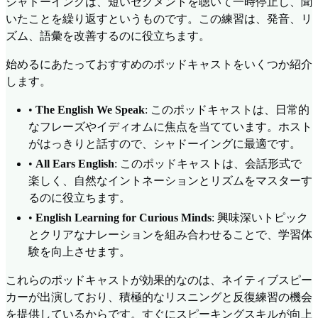
シャドーイングは、短いセグメントを聴いて一時停止し、聞
いたことを繰り返すというものです。この練習は、発音、リ
ズム、語彙を改善するのに役立ちます。
始めるにあたっておすすめのポッドキャストをいくつか紹介
します。
•
The English We Speak
: このポッドキャストは、日常的
なフレーズやイディオムに焦点を当てています。ホスト
がはっきりと話すので、シャドーイングに最適です。
•
All Ears English
: このポッドキャストは、会話形式で
楽しく、自然なイントネーションとリズムをマスターす
るのに役立ちます。
•
English Learning for Curious Minds
: 興味深いトピック
とクリアなナレーションを組み合わせることで、学習体
験を向上させます。
これらのポッドキャストが効果的なのは、ネイティブスピー
カーが出演しており、積極的なリスニングと反復練習の機会
を提供しているからです。すぐにスピーキングスキルが向上