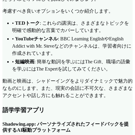
考慮すべき良いオプションをいくつか紹介します。
•
TEDトーク
: これらの講演は、さまざまなトピックを
明確で感動的な言葉でカバーしています。
•
YouTubeチャンネル
: BBC Learning EnglishやEnglish
Addict with Mr. Steveなどのチャンネルは、学習者向けに
作成されています。
•
短編映画
: 簡単な動詞を学ぶにはThe Gift、職場の語彙
を学ぶにはThe Expertを試してみてください。
動画と映画は、シャドーイングをよりダイナミックで魅力的
なものにします。また、現実の会話に不可欠な、さまざまな
アクセントや話し方にも触れることができます。
語学学習アプリ
Shadowing.app: パーソナライズされたフィードバックを提
供するAI駆動プラットフォーム